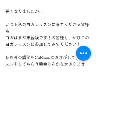
長くなりましたが…
いつも私のヨガレッスンに来てくださる皆様
も
ヨガはまだ未経験です！の皆様も、ぜひこの
ヨガレッスンに参加してみてください！
私以外の講師をCoRiccoにお呼びして、レッ
スンをしてもらう機会はなかなかありませ
ん。
このチャンスお見逃しなく！
そして、ヨガ初体験の方にもぜひ！イベント
からヨガの魅力に触れてみてください。
男性の方も大歓迎です。18時のレッスンは、
とても魅力的な男性のヨガ講師の方にレッス
ンしてもらうので、とてもいい機会です！！
皆様のご参加をお待ちしております♪